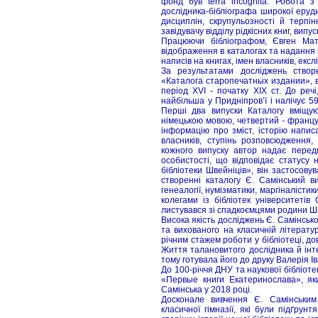
фонд був terra incognita. Робота з
дослідника-бібліографа широкої ерудиц
дисциплін, скрупульозності й терпі
завідувачу відділу рідкісних книг, вип
Працюючи бібліографом, Євген Матв
відображення в каталогах та надання 
написів на книгах, імен власників, ексл
За результатами досліджень створе
«Каталога старопечатных издании», в 
період XVI - початку XIX ст. До речі
найбільша у Придніпров’ї і налічує 5
Перші два випуски Каталогу вміщуют
німецькою мовою, четвертий - францу
інформацію про зміст, історію напис
власників, ступінь розповсюдження
кожного випуску автор надає передм
особистості, що відповідає статусу 
бібліотеки Швейніців», він застосов
створенні каталогу Є. Самінський ви
генеалогії, нумізматики, маргіналісти
колегами із бібліотек університетів
листувався зі спадкоємцями родини Шв
Висока якість досліджень Є. Самінсь
та вихованого на класичній літератур
річним стажем роботи у бібліотеці, до
Життя талановитого дослідника й інт
тому готувала його до друку Валерія Ів
До 100-річчя ДНУ та наукової бібліотек
«Первые книги Екатеринослава», яки
Самінська у 2018 році.
Досконале вивчення Є. Самінським
класичної гімназії, які були підґрун