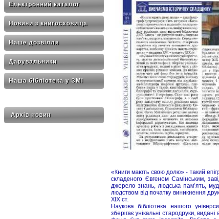
Електронний каталог
Новини з книгосховища
Наше дозвілля
Дарувальники
Наша бібліотека у ЗМІ
Архів новин
«Книги мають свою долю» - такий епі
складеного Євгеном Самінським, завід
джерело знань, людська пам’ять, муд
людством від початку виникнення друк
XIX ст.
Наукова бібліотека нашого універс
зберігає унікальні стародруки, видані 