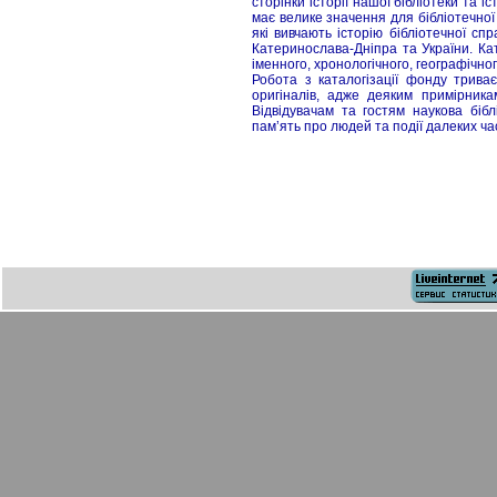
сторінки історії нашої бібліотеки та 
має велике значення для бібліотечної с
які вивчають історію бібліотечної спр
Катеринослава-Дніпра та України. Ка
іменного, хронологічного, географічно
Робота з каталогізації фонду трива
оригіналів, адже деяким примірник
Відвідувачам та гостям наукова біб
пам’ять про людей та події далеких час