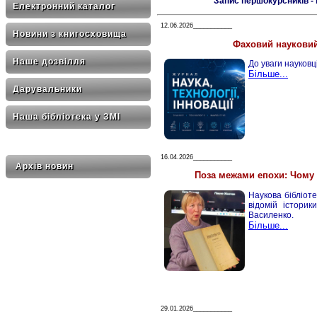
Запис першокурсників - 
Електронний каталог
12.06.2026___________
Новини з книгосховища
Фаховий науковий
Наше дозвілля
До уваги науковці
Більше...
Дарувальники
Наша бібліотека у ЗМІ
16.04.2026___________
Архів новин
Поза межами епохи: Чому 
Наукова бібліот
відомій історик
Василенко.
Більше...
29.01.2026___________