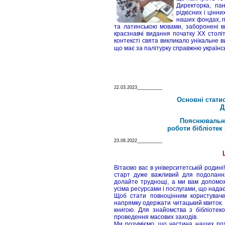
Директорка, па
рідкісних і цінн
наших фондах, п
та латинською мовами, заборонені в
краєзнавчі видання початку ХХ столітт
контексті свята викликало унікальне
що має за палітурку справжню українс
22.03.2023__________
Основні стати
Д
Пояснювальна
роботи бібліотек
23.09.2022__________
Вітаємо вас в університетській родин
старт дуже важливий для подолання
долайте труднощі, а ми вам допомо
усіма ресурсами і послугами, що надає
Щоб стати повноцінним користувачем
напрямку одержати читацький квиток.
книгою. Для знайомства з бібліотеко
проведення масових заходів.
Ми розуміємо, що частина наших поте