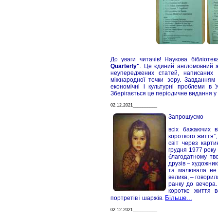
До уваги читачів! Наукова бібліот
Quarterly"
. Це єдиний англомовний ж
неупереджених статей, написаних
міжнародної точки зору. Завдання
економічні і культурні проблеми в
Зберігається це періодичне видання у 
02.12.2021__________
Запрошуємо
всіх бажаючих в
короткого життя”,
світ через карт
грудня 1977 року 
благодатному тво
друзів – художник
та малювала не 
велика, – говорил
ранку до вечора.
коротке життя в
Більше...
портретів і шаржів.
02.12.2021__________