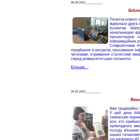
08.09.2023___________
Біблі
Початок нового 
відбулася друга з
Колектив бібл
начальницею від
презентацією 
інформаційних ре
Співробітники 
придбання е-ресурсів, просування інф
читачами, отримання статистики звер
серед університетської спільноти.
Більше...
26.05.2023__________
Виш
Вже традиційно 
У цей день біб
тимчасово перем
усіх, хто прийшо
прикладного мис
посуду, в'язаних
наших талановити
що налічують 40 і