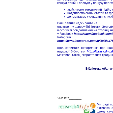
консультаційні послуги у пошуку необх
здійснюємо тематичний підбір 
надсилаємо скани статей та фра
допомагаємо у складанні спискі
Ваші запити надсилайте на
електронну адресу бібліотеки
library
в особисті повідомлення на сторінці н
у Facebook
https://www.facebook.co
Instagram
https://www.instagram.com/p/BoBjaa7
Щоб отримати інформацію про наявн
наукової бібліотеки
http://library.dnu.
Можливо, також, скористатися традиці
Бібліотека обслуг
10.06.2022__________
Ми раді по
активован
цьому сту