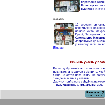
партизанів, в'язн
Вшановуючи пам'
рубрикою «Свіча 
11.09.2021_________
12 вересня виповню
виробничого об'єдна
нашого міста, Лауреа
Праці, Заслуженого 
Олександра Максимо
Запрошуємо до бібліот
у нашому місті та в
Більше...
Візьміть участь у благ
Ваша доброчинність сприятиме оно
новинками літератури з різних галузей
Якщо Ви автор нової книги, не забув
знайде визнання у читачів.
Дарунки приймають у відділах науково
вул. Казакова, 8, кім. 110, кім. 306.