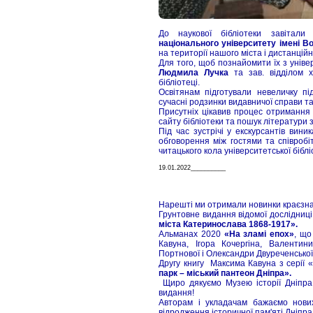
До наукової бібліотеки завітали
національного університету імені 
на території нашого міста і дистанцій
Для того, щоб познайомити їх з універ
Людмила Лучка
та зав. відділом 
бібліотеці.
Освітянам підготували невеличку пі
сучасні родзинки видавничої справи та
Присутніх цікавив процес отримання 
сайту бібліотеки та пошук літератури
Під час зустрічі у екскурсантів вини
обговорення між гостями та співроб
читацького кола університетської бібл
19.01.2022__________
Нарешті ми отримали новинки краєзна
Грунтовне видання відомої дослідниц
міста Катеринослава 1868-1917».
Альманах 2020
«На зламі епох»
, що
Кавуна, Ігора Кочергіна, Валенти
Портнової і Олександри Двуреченської
Другу книгу Максима Кавуна з серії 
парк – міський пантеон Дніпра».
Щиро дякуємо Музею історії Дніпра
видання!
Авторам і укладачам бажаємо нових
відродження історичної пам'яті Дніпра