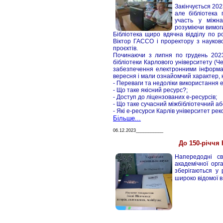
Закінчується 202
але бібліотека
участь у міжна
розуміючи вимоги
Бібліотека щиро вдячна відділу по 
Віктор ГАССО і проректору з науков
проєктів.
Починаючи з липня по грудень 2023 
бібліотеки Карлового університету (Че
забезпечення електронними інформац
вересня і мали ознайомчий характер, 
- Переваги та недоліки використання е
- Що таке якісний ресурс?;
- Доступ до ліцензованих е-ресурсів;
- Що таке сучасний міжбібліотечний а
- Які е-ресурси Карлів університет ре
Більше...
06.12.2023___________
До 150-річчя
Напередодні св
академічної орг
зберігаються у р
широко відомої в