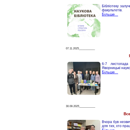
Бібліотеку залуч
факультетів.
Більше...
07.11.2025___________
6-7 листопада
Яворницькі наук
Більше...
30.09.2025___________
Все
Вчора був незви
для тих, хто пра