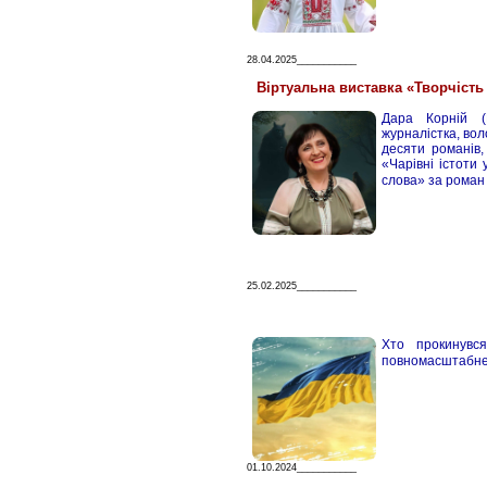
28.04.2025___________
Віртуальна виставка «Творчість 
Дара Корній (
журналістка, во
десяти романів,
«Чарівні істоти 
слова» за роман
25.02.2025___________
Хто прокинувс
повномасштабне
01.10.2024___________