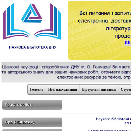
НАУКОВА БІБЛІОТЕКА ДНУ
Головна
Нові надходження
Віртуальні виставки
Студе
Графік роботи
Наукова бібліотека 
Про бібліотеку
з 9