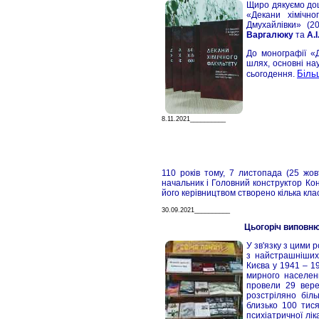
Щиро дякуємо д
«Декани хімічно
Дмухайлівки» (
Варгалюку
та
А.
До монографії «
шлях, основні нау
Біль
сьогодення.
8.11.2021__________
110 років тому, 7 листопада (25 жо
начальник і Головний конструктор Кон
його керівництвом створено кілька кла
30.09.2021__________
Цьогоріч виповнює
У зв'язку з цими 
з найстрашніших 
Києва у 1941 – 1
мирного населен
провели 29 вере
розстріляно біль
близько 100 тися
психіатричної лік