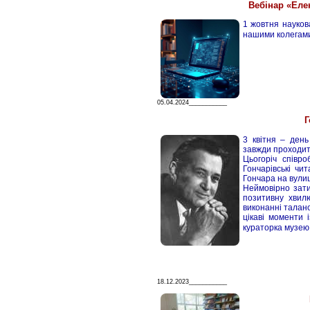
Вебінар «Елек
1 жовтня наукова
нашими колегами 
05.04.2024___________
Г
3 квітня – ден
завжди проходит
Цьогоріч співро
Гончарівські чи
Гончара на вулиц
Неймовірно зат
позитивну хвил
виконанні талано
цікаві моменти 
кураторка музею
18.12.2023___________