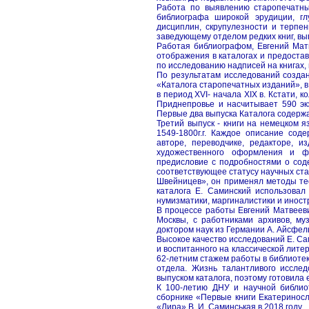
Работа по выявлению старопечатны
библиографа широкой эрудиции, гл
дисциплин, скрупулезности и терпе
заведующему отделом редких книг, вы
Работая библиографом, Евгений Мат
отображения в каталогах и предоста
по исследованию надписей на книгах, 
По результатам исследований создан
«Каталога старопечатных изданий», 
в период XVI- начала XIX в. Кстати, 
Приднепровье и насчитывает 590 эк
Первые два выпуска Каталога содержа
Третий выпуск - книги на немецком я
1549-1800г.г. Каждое описание со
авторе, переводчике, редакторе, из
художественного оформления и фи
предисловие с подробностями о соде
соответствующее статусу научных ста
Швейницев», он применял методы те
каталога Е. Саминский использовал 
нумизматики, маргиналистики и иност
В процессе работы Евгений Матвееви
Москвы, с работниками архивов, м
доктором наук из Германии А. Айсфель
Высокое качество исследований Е. Са
и воспитанного на классической лите
62-летним стажем работы в библиоте
отдела. Жизнь талантливого иссле
выпуском каталога, поэтому готовила 
К 100-летию ДНУ и научной библио
сборнике «Первые книги Екатериносл
«Лира» В. И. Саминськая в 2018 году.