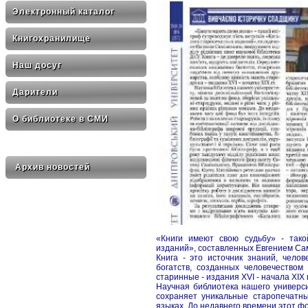
Электронный каталог
Книгохранилище
Наш досуг
Дарители
О библиотеке в СМИ
Архив новостей
«Книги имеют свою судьбу» - тако
изданий», составленных Евгением Са
Книга - это источник знаний, чело
богатств, созданных человечеством
старинные - издания XVI - начала XIX 
Научная библиотека нашего универс
сохраняет уникальные старопечатн
языках. До недавнего времени этот фон