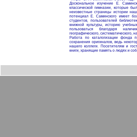
Доскональное изучение Е. Саминс
классической гимназии, которые бы
неизвестные страницы истории наш
потенциал Е. Саминского имеет бо
студентов, пользователей библиоте
книжной культуры, историю учебны
пользоваться благодаря наличию
географического, систематического, 
Работа по каталогизации фонда п
сохранения оригиналов, ведь некот
нашего коллеги. Посетителям и гос
книги, хранящие память о людях и со