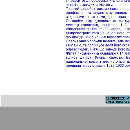
університету, професора М.І. Степан
читачі з різних куточків світу.
Творчий доробок письменника продов
професорів та студентську молодь.
виданнями та статтями, що розкривают
Останніми надходженнями стали: курс
мистецтвознавства, професора І. С. 
«Щоденників» Олеся Гончара»); тре
Дніпропетровського національного іс
фондах ДНІМ»; збірники наукових праць
Олесь Гончар прожив нелегке, але яск
кампанію, та попри усе доля його склал
рідних людей, сім’я, що завжди його п
Життя письменника обірвалося 14 липн
вулиць Дніпра, Києва, Харкова, Іва
національної пам’яті вніс його ім’я
пройшли через страшні 1932-1933 роки