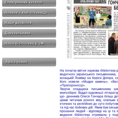
Електронний каталог
Новини з книгосховища
Наше дозвілля
Дарувальники
Наша бібліотека у ЗМІ
Архів новин
На початку квітня наукова бібліотека
видатного українського письменника,
козацькій Ломівці на березі Дніпра, с
його новели «Модри камень», «Вес
«Прапороносці».
Творча спадщина письменника шир
книгозбірні. Відділ художньої літерат
що- денників Олеся Гончара більш де
цікаві читачам різного віку, оскільки
етичних та релігійних до суто побуто
та під час бойових дій. Яким був письм
прохання людей - відповіді на ці та
видання бібліотека отримала у под