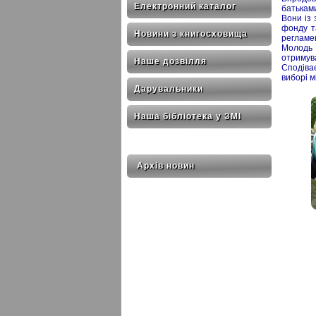
Електронний каталог
батьками
Вони із 
фонду та
Новини з книгосховища
регламен
Молодь 
отримув
Наше дозвілля
Сподіва
виборі м
Дарувальники
Наша бібліотека у ЗМІ
Архів новин