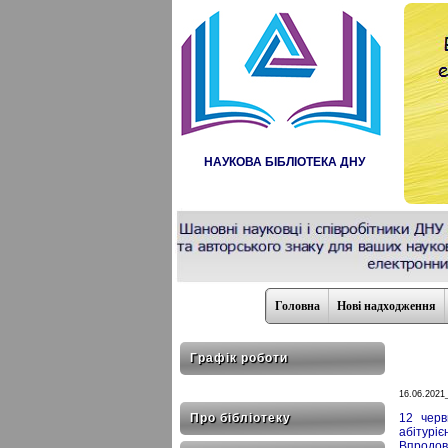
НАУКОВА БІБЛІОТЕКА ДНУ
Головна
Нові надходження
Графік роботи
16.06.2021
Про бібліотеку
12 черв
абітуріє
Впродов