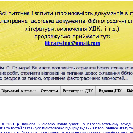
Віртуальні виставки
Студентам
Репозиторій ДНУ
Видання ДНУ
Біб
_________
ня 2021 р. наукова бібліотека взяла участь в університетському заход
нтів та гостей свята було підготовлено підбірку видань з історії університету т
ж заходу відбувалось дуже цікаве та корисне спілкування з майбутніми сту