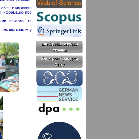
й обсяг книжкового
ли інформацію про
кими призами та
ішальним кроком у
Електронні ресурси
України
Електронні ресурси
Світу