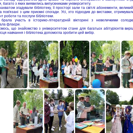
, багато з яких виявились випускниками університету.
захватом згадували бібліотеку, її просторі зали та світлі абонементи, велики
 пов'язані з цим приємні спогади. Усі, хто підходив до виставки, отримува
т роботи та послуги бібліотеки.
брала участь в історико-літературній вікторині з невеличкими солод
ала флаєри.
ємось, що знайомство з університетом стане для багатьох абітурієнтів вир
ісця навчання і бібліотека допомогла зробити цей вибір.