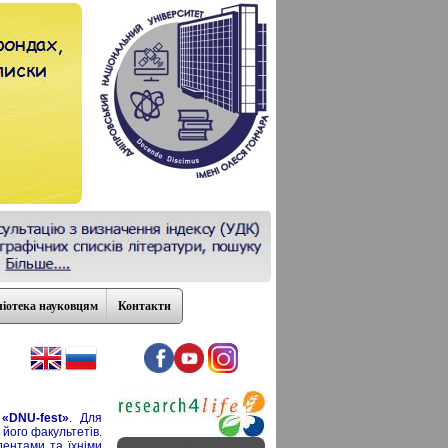
ліотека науковцям
Контакти
і
«DNU-fest»
. Для
а його факультетів.
дентами та їхніми