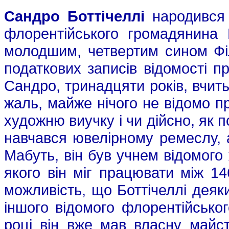
Сандро Боттічеллі
народився 
флорентійського громадянина 
молодшим, четвертим сином Філ
податкових записів відомості п
Сандро, тринадцяти років, вчить
жаль, майже нічого не відомо п
художню виучку і чи дійсно, як 
навчався ювелірному ремеслу, 
Мабуть, він був учнем відомого
якого він міг працювати між 1
можливість, що Боттічеллі деяк
іншого відомого флорентійсько
році він вже мав власну майст