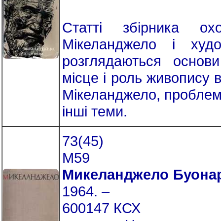
Статті збірника ох
Мікеланджело і худ
розглядаються основи
місце і роль живопису в 
Мікеланджело, проблема
інші теми.
73(45)
М59
Микеланджело Буона
1964. –
600147 КСХ