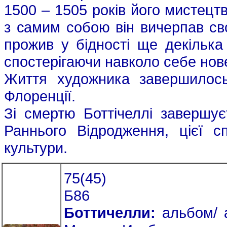
1500 – 1505 років його мистецт
з самим собою він вичерпав сво
прожив у бідності ще декілька 
спостерігаючи навколо себе нов
Життя художника завершилось
Флоренції.
Зі смертю Боттічеллі завершує
Раннього Відродження, цієї сп
культури.
75(45)
Б86
Боттичелли:
альбом/ а