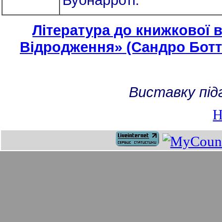
Література до книжкової в
Відродження» (Сандро Ботті
Виставку під
Н