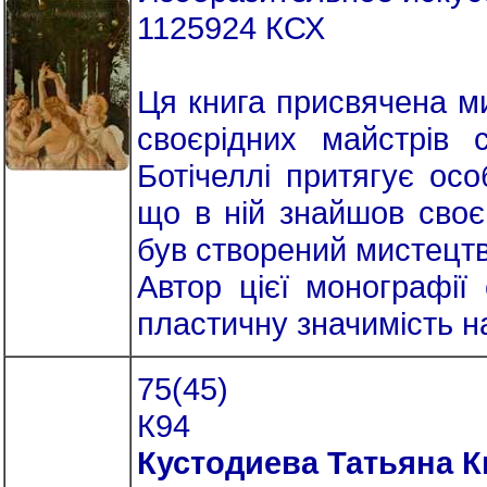
1125924 КСХ
Ця книга присвячена ми
своєрідних майстрів 
Ботічеллі притягує ос
що в ній знайшов своє
був створений мистецт
Автор цієї монографії
пластичну значимість н
75(45)
К94
Кустодиева Татьяна 