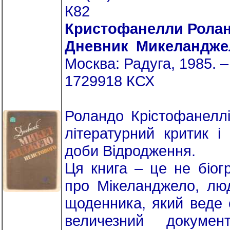
К82
Кристофанелли Рола
Дневник Микеландже
Москва: Радуга, 1985. –
1729918 КСХ
Роландо Крістофанеллі
літературний критик і
доби Відродження.
Ця книга – це не біог
про Мікеланджело, лю
щоденника, який веде 
величезний докумен