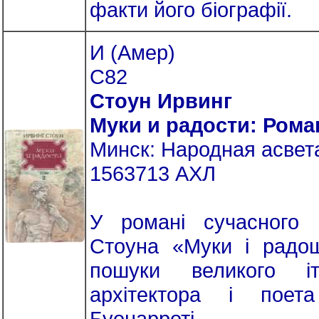
факти його біографії.
И (Амер)
С82
Стоун Ирвинг
Муки и радости: Ром
Минск: Народная асвета,
1563713 АХЛ
У романі сучасного 
Стоуна «Муки і радощ
пошуки великого іта
архітектора і поет
Буонарроті.