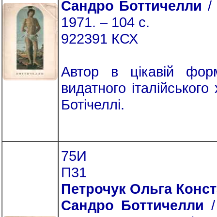
Сандро Боттичелли
/ 
1971. – 104 с.
922391 КСХ
Автор в цікавій форм
видатного італійськог
Ботічеллі.
75И
П31
Петрочук Ольга Конс
Сандро Боттичелли
/