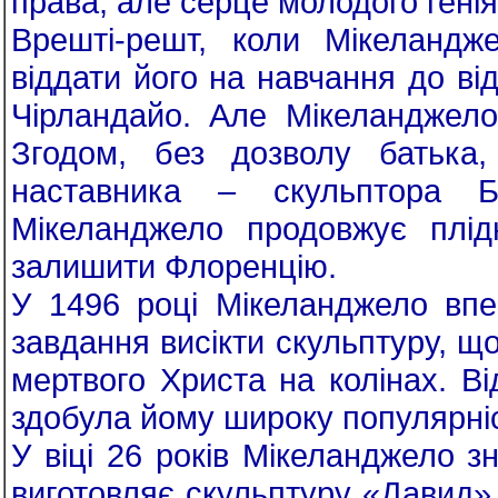
права, але серце молодого гені
Врешті-решт, коли Мікеландж
віддати його на навчання до ві
Чірландайо. Але Мікеланджело
Згодом, без дозволу батька,
наставника – скульптора Б
Мікеланджело продовжує плід
залишити Флоренцію.
У 1496 році Мікеланджело впе
завдання висікти скульптуру, щ
мертвого Христа на колінах. В
здобула йому широку популярні
У віці 26 років Мікеланджело з
виготовляє скульптуру «Давид»,