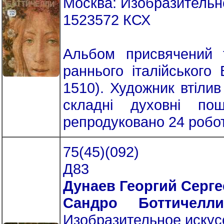
Москва: Изобразительное
1523572 КСХ
Альбом присвячений т
раннього італійського
1510). Художник втіли
складні духовні по
репродуковано 24 робо
75(45)(092)
Д83
Дунаев Георгий Серг
Сандро Боттичелл
Изобразительное искусст