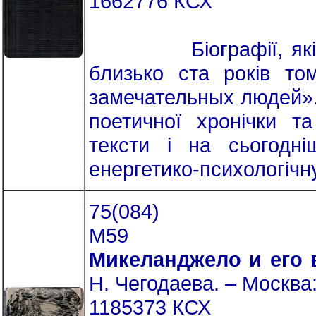
1662776 КСХ
Біографії, які міст
близько ста років то
замечательных людей».
поетичної хронічки та
тексти і на сьогодні
енергетико-психологічну
75(084)
М59
Микеланджело и его 
Н. Чегодаева. – Москва:
1185373 КСХ