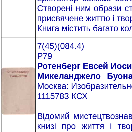
Створені ним образи с
присвячене життю і тво
Книга містить багато ко
7(45)(084.4)
Р79
Ротенберг Евсей Иос
Микеланджело Буона
Москва: Изобразительное
1115783 КСХ
Відомий мистецтвознав
книзі про життя і тво