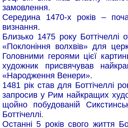
замовлення.
Середина 1470-х років – поча
визнання.
Близько 1475 року Боттічеллі 
«Поклоніння волхвів» для цер
Головними героями цієї картин
художник присвячував найкра
«Народження Венери».
1481 рік став для Боттічеллі р
запросив у Рим найкращих худож
щойно побудованій Сикстинськ
Боттічеллі.
Останні 5 років свого життя Б