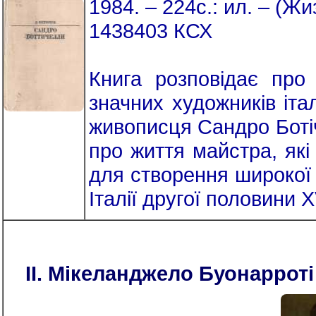
1984. – 224с.: ил. – (Жи
1438403 КСХ
Книга розповідає про 
значних художників іта
живописця Сандро Ботіч
про життя майстра, як
для створення широкої 
Італії другої половини X
II. Мікеланджело Буонаррот