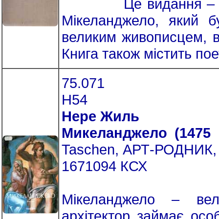
Це видання – своєрі
Мікеланджело, який б
великим живописцем, в
Книга також містить пое
75.071
Н54
Нере Жиль
Микеланджело (1475 
Taschen, АРТ-РОДНИК, 2
1671094 КСХ
Мікеланджело – вели
архітектор займає особ