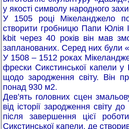
у якості символу народного захи
У 1505 році Мікеланджело по
створити гробницю Папи Юлія I
kbit через 40 років він мав зм
запланованих. Серед них були «
У 1508 – 1512 роках Мікеландж
фрески Сикстинської капели у Р
щодо зародження світу. Він п
понад 930 м2.
Дев’ять головних сцен змальов
від історії зародження світу д
після завершення цієї робот
Сикстинської капели, де створи