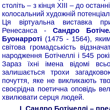
століть – з кінця XIII – до остан
колосальний художній потенціал
Ця віртуальна виставка пр
Ренесанса -
Сандро Ботіче
Буонарроті
(1475 - 1564), яким
світова громадськість відзнач
народження Ботічеллі і 545 рок
Зараз їхні імена відомі всьо
залишається трохи загадково
почуття, яке не викликають тво
своєрідна поетична оповідь ве
хвилювати серця людей.
I. Сандро Ботічеллі – п