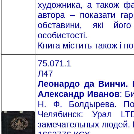
художника, а також фа
автора – показати гар
обставини, які його
особистості.
Книга містить також і п
75.071.1
Л47
Леонардо да Винчи. 
Александр Иванов
: Б
Н. Ф. Болдырева. По
Челябинск: Урал LT
замечательных людей. Б