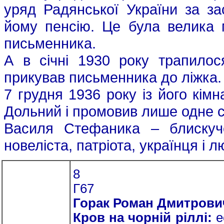
уряд Радянської України за за
йому пенсію. Це була велика 
письменника.
А в січні 1930 року трапило
прикував письменника до ліжка.
7 грудня 1936 року із його кім
Дольний і промовив лише одне 
Василя Стефаника – блискучо
новеліста, патріота, українця і
8
Г67
Горак Роман Дмитрови
Кров на чорній ріллі:
е