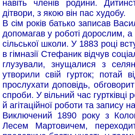
навіть членів родини. Дитин
дітвори, з якою він пас худобу.
В сім років батько записав Васи
допомагав у роботі дорослим, а 
сільської школи. У 1883 році всту
в гімназії Стефаник відчув соціал
глузували, знущалися з селян
утворили свій гурток; потай в
прослухати доповідь, обговорит
спроби. У вільний час гуртківці
й агітаційної роботи та запису н
Виключений 1890 року з Колом
Лесем Мартовичем, переходит