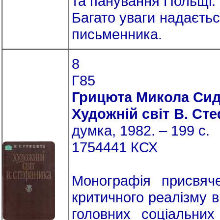
та панування Польщі.
Багато уваги надаєтьс
письменника.
8
Г85
Грицюта Микола Си
Художній світ В. Ст
думка, 1982. – 199 с.
1754441 КСХ
Монографія присвяч
критичного реалізму в
головних соціальни