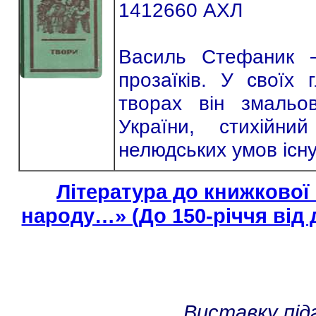
1412660 АХЛ
Василь Стефаник –
прозаїків. У своїх
творах він змальо
України, стихійни
нелюдських умов існ
Література до книжкової
народу…» (До 150-річчя від
Виставку під