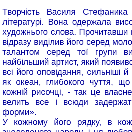
Творчість Василя Стефаника 
літературі. Вона одержала вис
художнього слова. Прочитавши 
відразу виділив його серед мол
талантом серед тої групи в
найбільший артист, який появив
всі його оповідання, сильніші й
як океан, глибокого чуття, що
кожній рисочці, - так це власн
велить все і всюди задержа
форми».
У кожному його рядку, в кож
знедоленого народу, і ця любо