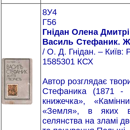
8У4
Г56
Гнідан Олена Дмитр
Василь Стефаник. Жи
/ О. Д. Гнідан. – Київ: 
1585301 КСХ
Автор розглядає твори
Стефаника (1871 - 
книжечка», «Камінн
«Земля», в яких ві
селянства на зламі дво