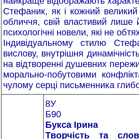
найкраще відображають характер
Стефаник, як і кожний великий
обличчя, свій властивий лише 
психологічні новели, які не обтя
Індивідуальному стилю Стефа
вислову, внутрішня динамічніст
на відтворенні душевних пережи
морально-побутовими конфлік
чулому серці письменника глибо
8У
Б90
Букса Ірина
Творчість та сло