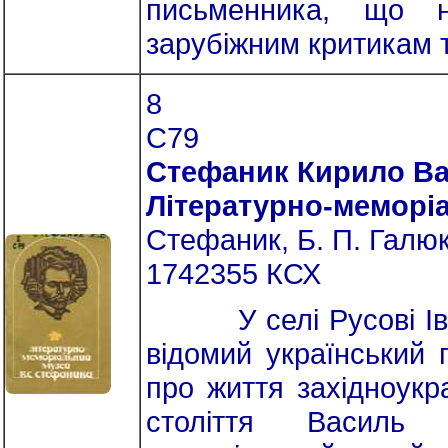
письменника, що н
зарубіжним критикам т
8
С79
Стефаник Кирило В
Літературно-меморі
Стефаник, Б. П. Галюк.
1742355 КСХ
У селі Русові Івано
відомий український 
про життя західноукр
століття Василь 