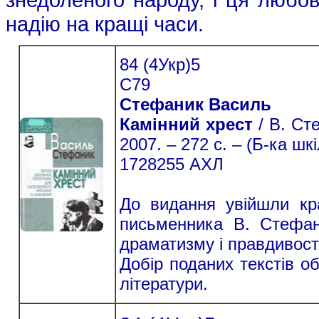
надію на кращі часи.
84 (4Укр)5
С79
Стефаник Василь
Камінний хрест
/ В. Сте
2007. – 272 с. – (Б-ка шкі
1728255 АХЛ
До видання увійшли кра
письменника В. Стефани
драматизму і правдивост
Добір поданих текстів о
літератури.