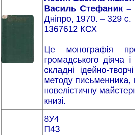
Василь Стефаник –
Дніпро, 1970. – 329 с.
1367612 КСХ
Це монографія пр
громадського діяча і
складні ідейно-твор
методу письменника, 
новелістичну майстерн
книзі.
8У4
П43