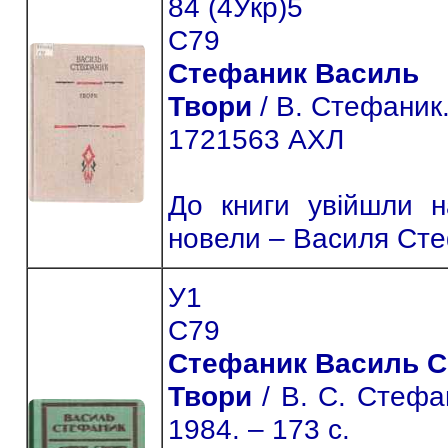
84 (4Укр)5
С79
Стефаник Василь
Твори
/ В. Стефаник. 
1721563 АХЛ
До книги увійшли н
новели – Василя Ст
У1
С79
Стефаник Василь 
Твори
/ В. С. Стефан
1984. – 173 с.