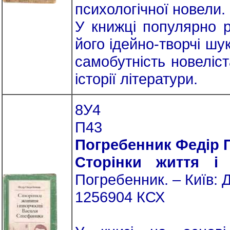
психологічної новели.
У книжці популярно р
його ідейно-творчі шу
самобутність новеліс
історії літератури.
8У4
П43
Погребенник Федір 
Сторінки життя і 
Погребенник. – Київ: Д
1256904 КСХ