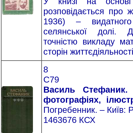
У книзі на основі
розповідається про ж
1936) – видатного
селянської долі. 
точністю викладу мат
сторін життєдіяльності
8
С79
Василь Стефаник. 
фотографіях, ілюст
Погребенник. – Київ: Р
1463676 КСХ