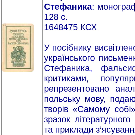
Стефаника
: монограф
128 с.
1648475 КСХ
У посібнику висвітлен
українського письмен
Стефаника, фальсиф
критиками, популя
репрезентовано ана
польську мову, пода
творів «Самому собі»
зразок літературного
та приклади з’ясуван