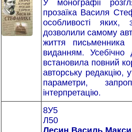
У монографії розгл
прозаїка Василя Стеф
особливості яких, 
дозволили самому автор
життя письменника
виданням. Усебічно
встановила повний кор
авторську редакцію, у
параметри, запроп
інтерпретацію.
8У5
Л50
Лесин Василь Макс