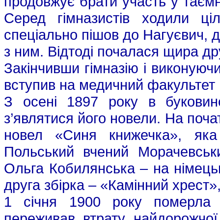
продовжує брати участь у таємном
Серед гімназистів ходили ці
спеціально пішов до Нагуєвич, 
з ним. Відтоді почалася щира д
Закінчивши гімназію і виконуюч
вступив на медичний факультет К
З осені 1897 року в буковинс
з’являтися його новели. На поча
новел «Синя книжечка», яка
Польський вчений Морачевськ
Ольга Кобилянська – на німецьк
друга збірка – «Камінний хрест»,
1 січня 1900 року померла
переживав втрату найдорожчої