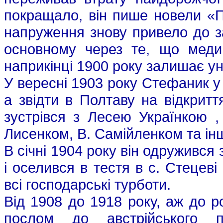
покращало, він пише новели «П
напруження знову привело до з
основному через те, що меди
наприкінці 1900 року залишає уні
У вересні 1903 року Стефаник у 
а звідти в Полтаву на відкритт
зустрівся з Лесею Українкою 
Лисенком, В. Самійленком та ін
В січні 1904 року він одруживс
і оселився в тестя в с. Стецеві
всі господарські турботи.
Від 1908 до 1918 року, аж до 
послом до австрійського п