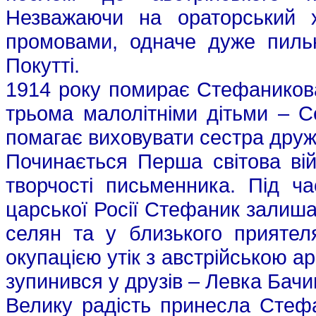
Незважаючи на ораторський х
промовами, одначе дуже пильн
Покутті.
1914 року помирає Стефаникова
трьома малолітніми дітьми – 
помагає виховувати сестра дру
Починається Перша світова вій
творчості письменника. Під ча
царської Росії Стефаник залиша
селян та у близького прияте
окупацією утік з австрійською ар
зупинився у друзів – Левка Бач
Велику радість принесла Стефа