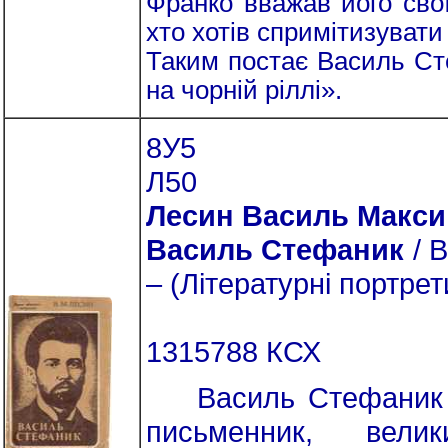
Франко вважав його свої
хто хотів спримітизувати
Таким постає Василь Ст
на чорній ріллі».
8У5
Л50
Лесин Василь Макс
Василь Стефаник
/ В
– (Літературні портрет
1315788 КСХ
Василь Стефаник (1
письменник, вели