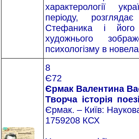
характерології укр
періоду, розгляда
Стефаника і його с
художнього зобра
психологізму в новел
8
Є72
Єрмак Валентина Ва
Творча історія пое
Єрмак. – Київ: Наукова
1759208 КСХ