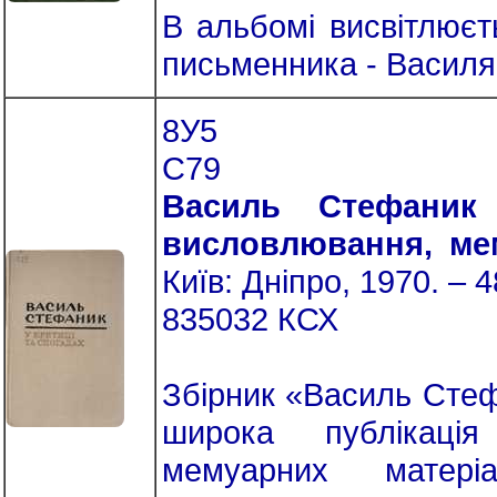
В альбомі висвітлюєт
письменника - Васил
8У5
С79
Василь Стефаник 
висловлювання, ме
Київ: Дніпро, 1970. – 48
835032 КСХ
Збірник «Василь Стеф
широка публікація
мемуарних матері