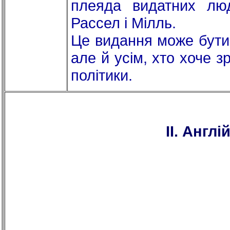
плеяда видатних люд
Рассел і Мілль.
Це видання може бути
але й усім, хто хоче з
політики.
II. Англ