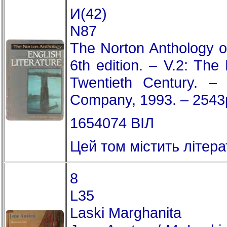
И(42)
N87
The Norton Anthology of
6th edition. – V.2: The
Twentieth Century. 
Company, 1993. – 2543
1654074 ВІЛ
Цей том містить літерат
8
L35
Laski Marghanita