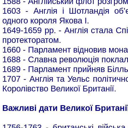
1588 - Англійський флот розгром
1603 - Англія і Шотландія об
одного короля Якова I.
1649-1659 рр. - Англія стала С
протекторатом.
1660 - Парламент відновив монар
1688 - Славна революція поклал
1689 - Парламент прийняв Білль
1707 - Англія та Уельс політич
Королівство Великої Британії.
Важливі дати Великої Британі
1756-1763 - британські військ