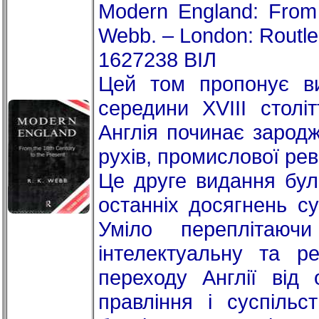
Modern England: From 
Webb. – London: Routle
1627238 ВІЛ
Цей том пропонує ви
середини XVIII столі
Англія починає зарод
рухів, промислової рев
Це друге видання бул
останніх досягнень су
Уміло переплітаючи 
інтелектуальну та ре
переходу Англії від 
правління і суспіль