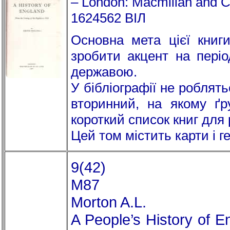
– London: Macmillan and C
1624562 ВІЛ
Основна мета цієї книги
зробити акцент на періо
державою.
У бібліографії не роблят
вторинний, на якому ґр
короткий список книг для 
Цей том містить карти і ге
9(42)
M87
Morton A.L.
A People’s History of E