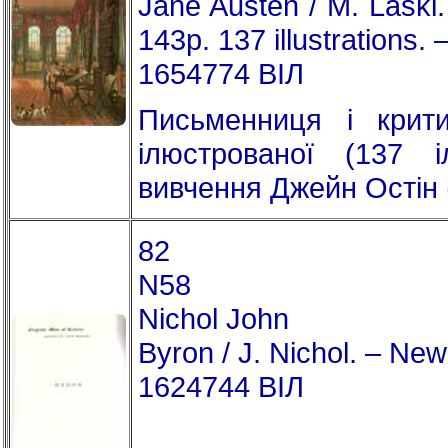
Jane Austen / M. Lask
143p. 137 illustrations.
1654774 ВІЛ
Письменниця і крити
ілюстрованої (137 і
вивчення Джейн Остін (17
82
N58
Nichol John
Byron / J. Nichol. – Ne
1624744 ВІЛ