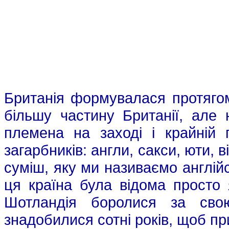
Британія формувалася протягом
більшу частину Британії, але 
племена на заході і крайній 
загарбників: англи, сакси, юти, 
суміш, яку ми називаємо англій
ця країна була відома просто я
Шотландія боролися за сво
знадобилися сотні років, щоб пр