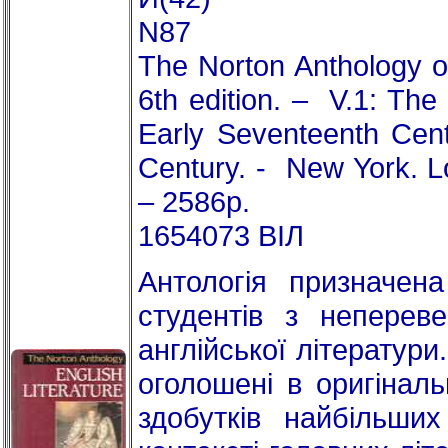
N87
The Norton Anthology of
6th edition. – V.1: The
Early Seventeenth Cent
Century. - New York. 
– 2586p.
1654073 ВІЛ
Антологія призначен
студентів з неперев
англійської літератури
оголошені в оригінал
здобутків найбільши