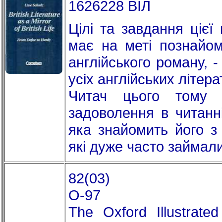
1626228 ВІЛ
Цілі та завдання цієї
має на меті познайом
англійського роману, 
усіх англійських літер
Читач цього тому 
задоволення в читанні
яка знайомить його з 
які дуже часто займали 
82(03)
O-97
The Oxford Illustrated