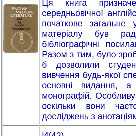
Ця книга признач
середньовічної англій
початкове загальне 
матеріалу був ра
бібліографічні посил
Разом з тим, було зро
б дозволили студен
вивчення будь-якої сп
основні видання, а
монографій. Особливу 
оскільки вони част
досліджень з анотація
И(42)