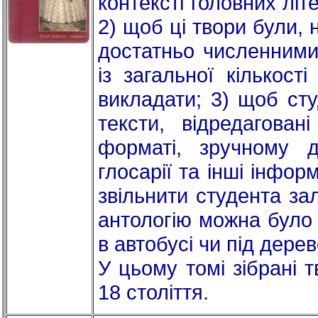
контексті головних літ
2) щоб ці твори були,
достатньо численними
із загальної кількост
викладати; 3) щоб ст
тексти, відредагова
форматі, зручному 
глосарії та інші інфо
звільнити студента за
антологію можна було ч
в автобусі чи під дере
У цьому томі зібрані 
18 століття.