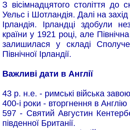
З вісімнадцятого століття до с
Уельс і Шотландія. Далі на захід
Ірландія. Ірландці здобули не
країни у 1921 році, але Північн
залишилася у складі Сполучен
Північної Ірландії.
Важливі дати в Англії
43 р. н.е. - римські війська зав
400-і роки - вторгнення в Англі
597 - Святий Августин Кентерб
південної Британії.