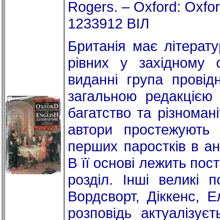
Rogers. – Oxford: Oxfor
1233912 ВІЛ
Британія має літерат
рівних у західному 
виданні група провід
загальною редакцією
багатство та різномані
автори простежують і
перших паростків в анг
В її основі лежить по
розділ. Інші великі п
Вордсворт, Діккенс, Е
розповідь актуалізує