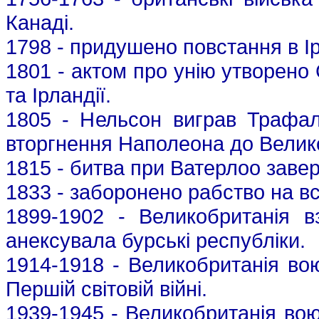
Канаді.
1798 - придушено повстання в Ір
1801 - актом про унію утворено
та Ірландії.
1805 - Нельсон виграв Трафаль
вторгнення Наполеона до Велико
1815 - битва при Ватерлоо завер
1833 - заборонено рабство на всі
1899-1902 - Великобританія вз
анексувала бурські республіки.
1914-1918 - Великобританія во
Першій світовій війні.
1939-1945 - Великобританія во