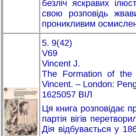
безліч яскравих ілюс
свою розповідь жвав
проникливим осмисле
5. 9(42)
V69
Vincent J.
The Formation of the 
Vincent. – London: Peng
1625057 ВІЛ
Ця книга розповідає пр
партія вігів перетвор
Дія відбувається у 186