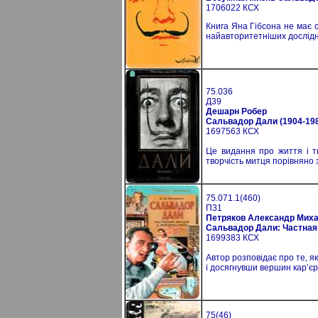
1706022 КСХ
Книга Яна Гібсона не має с
найавторитетніших дослідни
75.036
Д39
Дешарн Робер
Сальвадор Дали (1904-198
1697563 КСХ
Це видання про життя і т
творчість митця порівняно 
75.071.1(460)
П31
Петряков Александр Мих
Сальвадор Дали: Частная
1699383 КСХ
Автор розповідає про те, я
і досягнувши вершин кар’єри
75(46)