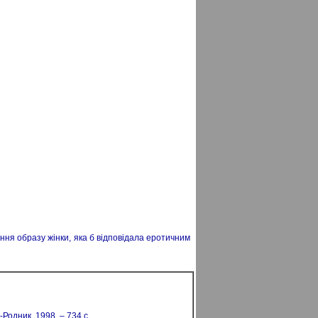
ня образу жінки, яка б відповідала еротичним
-Родник, 1998. – 734 с.