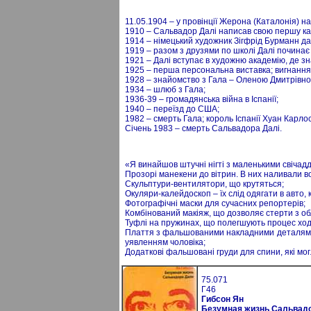
11.05.1904 – у провінції Жерона (Каталонія) н
1910 – Сальвадор Далі написав свою першу ка
1914 – німецький художник Зігфрід Бурманн да
1919 – разом з друзями по школі Далі почина
1921 – Далі вступає в художню академію, де 
1925 – перша персональна виставка; вигнання 
1928 – знайомство з Гала – Оленою Дмитрівн
1934 – шлюб з Гала;
1936-39 – громадянська війна в Іспанії;
1940 – переїзд до США;
1982 – смерть Гала; король Іспанії Хуан Карло
Січень 1983 – смерть Сальвадора Далі.
«Я винайшов штучні нігті з маленькими свічад
Прозорі манекени до вітрин. В них наливали вод
Скульптури-вентилятори, що крутяться;
Окуляри-калейдоскоп – їх слід одягати в авто,
Фотографічні маски для сучасних репортерів;
Комбінований макіяж, що дозволяє стерти з об
Туфлі на пружинах, що полегшують процес ход
Плаття з фальшованими накладними деталями, 
уявленням чоловіка;
Додаткові фальшовані груди для спини, які могл
75.071
Г46
Гибсон Ян
Безумная жизнь Сальвад