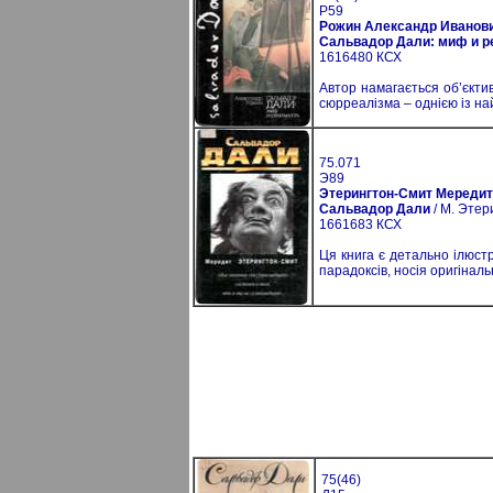
Р59
Рожин Александр Иванов
Сальвадор Дали: миф и р
1616480 КСХ
Автор намагається об’єктив
сюрреалізма – однією із на
75.071
Э89
Этерингтон-Смит Мередит
Сальвадор Дали
/ М. Этери
1661683 КСХ
Ця книга є детально ілюст
парадоксів, носія оригіналь
75(46)