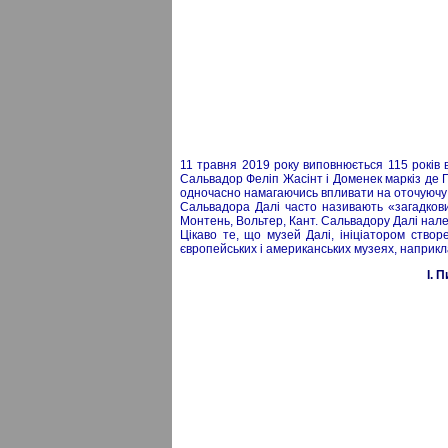
11 травня 2019 року виповнюється 115 років 
Сальвадор Феліп Жасінт і Доменек маркіз де П
одночасно намагаючись впливати на оточуючу дій
Сальвадора Далі часто називають «загадков
Монтень, Вольтер, Кант. Сальвадору Далі належ
Цікаво те, що музей Далі, ініціатором створ
європейських і американських музеях, наприкла
I. 