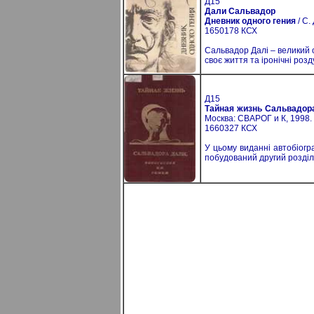
Д15
Дали Сальвадор
Дневник одного гения
/ С.
1650178 КСХ
Сальвадор Далі – великий о
своє життя та іронічні ро
Д15
Тайная жизнь Сальвадора
Москва: СВАРОГ и К, 1998. –
1660327 КСХ
У цьому виданні автобіогр
побудований другий розділ 