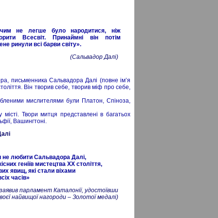
ічим не легше було народитися, ніж
орити Всесвіт. Принаймні він потім
ене ринули всі барви світу».
(Сальвадор Далі)
ера, письменника Сальвадора Далі (повне ім’я
оліття. Він творив себе, творив міф про себе,
юбленими мислителями були Платон, Спіноза,
у місті. Твори митця представлені в багатьох
ьфії, Вашингтоні.
Далі
 не любити Сальвадора Далі,
дкісних геніїв мистецтва XX століття,
вих явищ, які стали віхами
всіх часів»
 заявив парламент Каталонії, удостоївши
своєї найвищої нагороди – Золотої медалі)