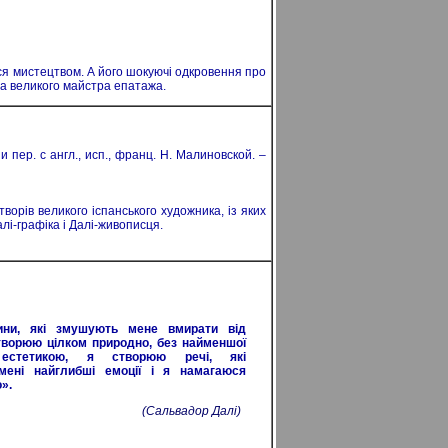
ться мистецтвом. А його шокуючі одкровення про
ма великого майстра епатажа.
 и пер. с англ., исп., франц. Н. Малиновской. –
орів великого іспанського художника, із яких
лі-графіка і Далі-живописця.
ни, які змушують мене вмирати від
творюю цілком природно, без найменшої
ю естетикою, я створюю речі, які
ені найглибші емоції і я намагаюся
».
(Сальвадор Далі)