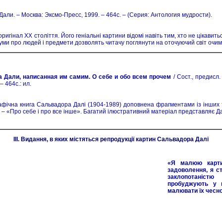
 Дали. – Москва: Эксмо-Пресс, 1999. – 464с. – (Серия: Антология мудрости).
ригінал XX століття. Його геніальні картини відомі навіть тим, хто не цікави
здуми про людей і предмети дозволять читачу поглянути на оточуючий світ очи
 Дали, написанная им самим. О себе и обо всем прочем
/ Сост., предисл.
 464с.: ил.
афічна книга Сальвадора Далі (1904-1989) доповнена фрагментами із інших тв
– «Про себе і про все інше». Багатий ілюстративний матеріал представляє Да
III. Видання, в яких містяться репродукції картин Сальвадора Далі
«Я малюю карти
задоволення, я с
заклопотаніст
пробуджують у м
малювати їх чесно