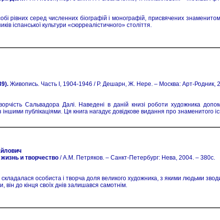
обі рівних серед численних біографій і монографій, присвячених знаменитому
ків іспанської культури «сюрреалістичного» століття.
9).
Живопись. Часть I, 1904-1946 / Р. Дешарн, Ж. Нере. – Москва: Арт-Родник, 2
ворчість Сальвадора Далі. Наведені в даній книзі роботи художника доп
з іншими публікаціями. Ця книга нагадує довідкове видання про знаменитого і
айлович
 жизнь и творчество
/ А.М. Петряков. – Санкт-Петербург: Нева, 2004. – 380с.
к складалася особиста і творча доля великого художника, з якими людьми зво
, він до кінця своїх днів залишався самотнім.