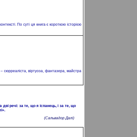
нтексті. По суті ця книга є короткою історією
 – сюрреаліста, віртуоза, фантазера, майстра
дві речі: за те, що я іспанець, і за те, що
і».
(Сальвадор Далі)