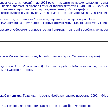
 основних етапа: перший – до 1928 року – час дитячих вражень, навчання, з
 період програмної сюрреалістичної творчості; третій (1948-1989) – звернен
 створення серій релігійних картин, інтенсивна робота в графіці.
 в яких виявився у повну силу талант Далі, - це насамперед картина «Кошик 
рює полотна, які принесли йому славу справжнього метра сюрреалізму.
(102 аркуша) на тему Данте, ілюструє античні міфи і Біблію. Його увагу приве
рського узбережжя, загадкові деталі і символи, пов’язані з особистими пере
Дали. – Москва: Белый город, Б.г. – 47с.: ил. – (Серия: Сто великих картин).
зує відомий твір Сальвадора Далі з точки зору історії його створення, техніки
м, а художника – генієм.
ь. Скульптура. Графика.
– Москва: Изобразительное искусство, 1992. – 64с.: 
іт Сальвадора Далі, які представляють різні грані його майстерності.