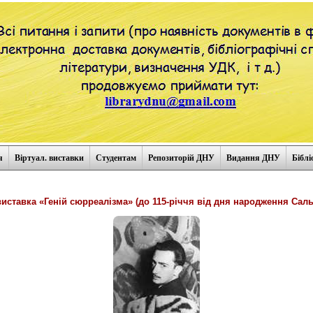
я
Віртуал. виставки
Студентам
Репозиторій ДНУ
Видання ДНУ
Біблі
виставка «Геній сюрреалізма» (до 115-річчя від дня народження Саль