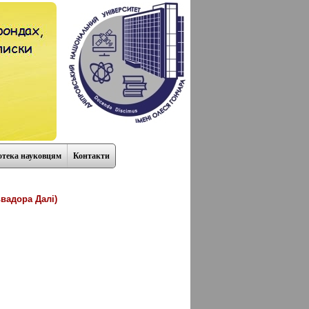
отека науковцям
Контакти
вадора Далі)