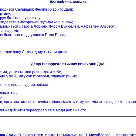
Біографічна довідка
ародився Сальвадор Феліпе і Хасінто Далі;
ртину;
рує Далі першу палітру;
є видавати аматорський журнал «Studium»;
знайомиться з Гарсіа Лоркою, Луїсом Бунюелем, Рафаелем Альберті;
з академії;
ою Дьяконовою, дружиною Поля Елюара;
с надає дону Сальвадору титул маркіза;
Дещо із сюрреалістичних винаходів Далі
дями, у яких можна розглядати себе;
у, у якій, імітуючи кровообіг, плавали рибки;
 коли довкола нудний пейзаж;
личчя тінь;
и;
що з анатомічною точністю відповідають тому, що міститься під ним – творен
и б здійснити переворот у світі моди років на сто.
ора Дали
/ Я. Гибсон; пер. с англ. Н Рыбальченко, Т. Михайловой. – Москва: Арт