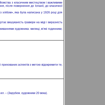
найомства з класичним мистецтвом і важливими
ня, після повернення до Іспанії, до класичної
з хлібом», яка була написана у 1926 році для
ртає вишуканість гравюри на міді і виразність
живаннями художника: милиці, м’які годинники,
 і прихованих аспектів з метою відокремити те,
ил. – (Зарубеж. художники 20 века).