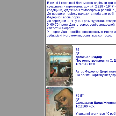
В житті і творчості Далі можна виділити три
сучасними напрямками; другий (1928 - 1947) –
спадщини, художньої і філософсько-релігійної,
До першого періоду належить небагато робіт,
Федеріко Гарсіа Лорки.
До середини 30-х і у 40-і роки художник ство
У 60-70-і роки Далі створює серію акварелей 
світлотіні в офорті.
У творах Далі постійно повторюється мотив мо
зуби, різні інструменти, роялі, комахи тощо.
75
Д15
Дали Сальвадор
Постоянство памяти
/ С. 
1697642 КСХ
Автор Федеріко Дзері аналі
що робить картину шедевро
75 (И)
Д15
Сальвадор Дали: Живопис
1611160 КСХ
У виданні міститься 40 роб