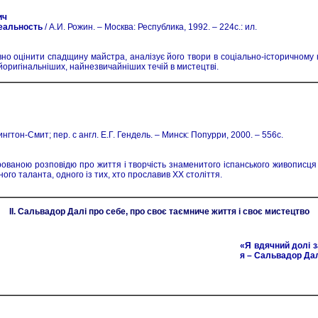
ич
еальность
/ А.И. Рожин. – Москва: Республика, 1992. – 224с.: ил.
но оцінити спадщину майстра, аналізує його твори в соціально-історичному ко
йоригінальніших, найнезвичайніших течій в мистецтві.
нгтон-Смит; пер. с англ. Е.Г. Гендель. – Минск: Попурри, 2000. – 556с.
рованою розповідю про життя і творчість знаменитого іспанського живописця
ного таланта, одного із тих, хто прославив XX століття.
II. Сальвадор Далі про себе, про своє таємниче життя і своє мистецтво
«Я вдячний долі за 
я – Сальвадор Дал