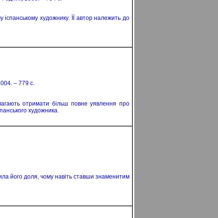
 іспанському художнику. ЇЇ автор належить до
004. – 779 с.
омагають отримати більш повне уявлення про
спанського художника.
дила його доля, чому навіть ставши знаменитим