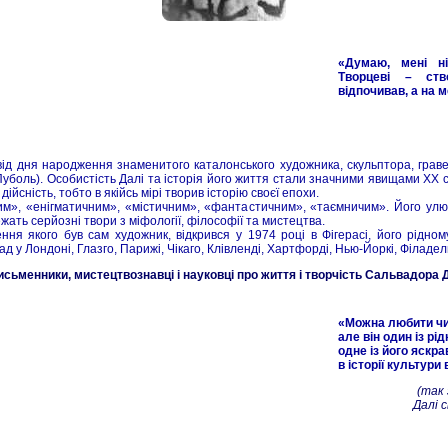
«Думаю, мені н
Творцеві – ств
відпочивав, а на м
від дня народження знаменитого каталонського художника, скульптора, грав
уболь). Особистість Далі та історія його життя стали значними явищами XX ст
сність, тобто в якійсь мірі творив історію своєї епохи.
им», «енігматичним», «містичним», «фантастичним», «таємничим». Його ул
ать серйозні твори з міфології, філософії та мистецтва.
ення якого був сам художник, відкрився у 1974 році в Фігерасі, його рідном
д у Лондоні, Глазго, Парижі, Чікаго, Клівленді, Хартфорді, Нью-Йоркі, Філадел
Письменники, мистецтвознавці і науковці про життя і творчість Сальвадора 
«Можна любити чи
але він один із рі
одне із його яскра
в історії культури 
(так
Далі 