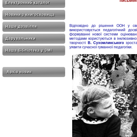
письмен
Електронний каталог
Новини з книгосховища
Відповідно до рішення ООН у свя
Наше дозвілля
використовується педагогічний дос
формуванні нової системи оцінюван
методами користуються в інклюзивном
Дарувальники
творчості
В. Сухомлинського
зроста
уявити сучасної гуманної педагогіки.
Наша бібліотека у ЗМІ
Архів новин