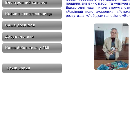
Електронний каталог
приділяє вивченню історії та культури 
Відсьогодні наші читачі зможуть о
«Чарівний пояс амазонки», «Гетьм
Новини з книгосховища
роззути…», «Лебідка» та повістю «Воль
Наше дозвілля
Дарувальники
Наша бібліотека у ЗМІ
Архів новин