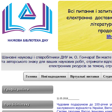
НАУКОВА БІБЛІОТЕКА ДНУ
Головна
Нові надходження
Віртуальні виставки
Студе
Графік роботи
11.05.2018_________
Про бібліотеку
Чудовим подарунком до 100-річчя ун
заслуженого журналіста України, Вікто
Своїми творами Віктор Іванович нама