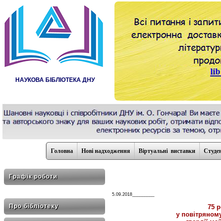
НАУКОВА БІБЛІОТЕКА ДНУ
Головна
Нові надходження
Віртуальні виставки
Студе
Графік роботи
5.09.2018_________
Про бібліотеку
75 р
у повітряном