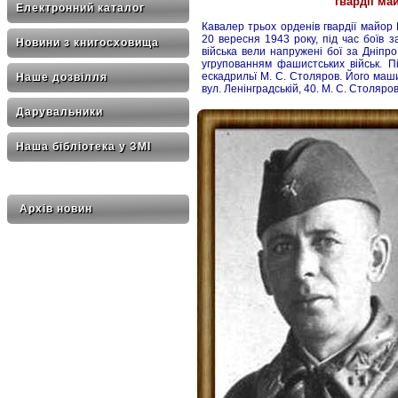
гвардії м
Електронний каталог
Кавалер трьох орденів гвардії майо
20 вересня 1943 року, під час боїв з
Новини з книгосховища
війська вели напружені бої за Дніпр
угрупованням фашистських військ. П
ескадрильї М. С. Столяров. Його маши
Наше дозвілля
вул. Ленінградській, 40. М. С. Столяр
Дарувальники
Наша бібліотека у ЗМІ
Архів новин