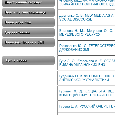
«НОВИХ МЕДІА»: ЧИ СКОРО «БИ
Електронний каталог
ЗВИЧАЙНОЮ ПОЛІТИЧНОЮ БУДЕ
Новини з книгосховища
Демченко С. В. NEW MEDIA AS
SOCIAL DISCOURSE
Наше дозвілля
Блинова Н. М., Могунова О. 
Дарувальники
МЕРЕЖЕВОГО РЕСУРСУ
Наша бібліотека у ЗМІ
Гаркавенко Ю. С. ГЕТЕРОСТЕР
ДРУКОВАНИХ ЗМІ
Архів новин
Губа Л. О., Єфремова А. Є. О
ВИДАНЬ УКРАЇНСЬКИХ ВНЗ
Гудошник О. В. ФЕНОМЕН ІНШОГ
АНГЛІЙСЬКОЇ ЖУРНАЛІСТИКИ
Гурчіані Х. Д. СОЦІАЛЬНА В
КОМЕРЦІЙНОМУ ТЕЛЕБАЧЕННІ
Гусева Е. А. РУССКИЙ ОЧЕРК П