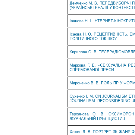
Демченко М. В. ПЕРЕДВИБОРЧІ 
(УКРАЇНСЬКІ РЕАЛІЇ У КОНТЕКСТ
Іванова Н. І. ІНТЕРНЕТ-КІНОКР
Ісаєва Н. О. РЕЦЕПТИВНІСТЬ, 
ПОЛІТИЧНОГО ТОК-ШОУ
Кирилова О. В. ТЕЛЕРАДІОМОВЛ
Маркова Г. Е. «СЕКСУАЛЬНА 
СПРЯМОВАНОЇ ПРЕСИ
Мироненко В. В. РОЛЬ ПР У ФО
Сухенко I. М. ON JOURNALISM E
JOURNALISM: RECONSIDERING U
Терханова О. В. ОКСИМОРО
ЖУРНАЛЬНІЙ ПУБЛІЦИСТИЦІ
Хотюн Л. В. ПОРТРЕТ ЯК ЖАНР 