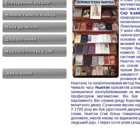
Електронний каталог
математик
виставка в
Сер Ісаа́
Новини з книгосховища
природозна
нескінчен
Лінкольнши
Наше дозвілля
У книзі «М
закони руху
основою н
Дарувальники
великий вп
теорію Нь
Наша бібліотека у ЗМІ
навколо С
системи св
Ньютон по
на основі
призмі. Ві
Архів новин
швидкості 
розвинув ч
Ньютона та запропоновував метод Нью
Чимало часу
Ньютон
присвятив алхімі
залишилися неопублікованими за жи
професором математики. Він був 
парламенту. Він служив уряду Королівс
монетного двору. Сучасники високо о
У 1705 році він був удостоєний дворян
слави, Ньютон став більш товариськи
допомоги, ніколи нікому не відмовляв 
людський рід». І через сотні років скл