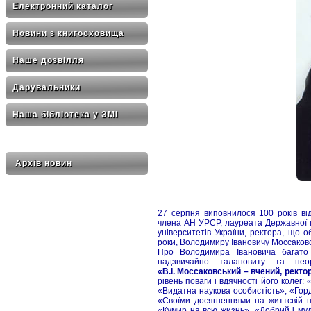
Електронний каталог
Новини з книгосховища
Наше дозвілля
Дарувальники
Наша бібліотека у ЗМІ
Архів новин
27 серпня виповнилося 100 років від
члена АН УРСР, лауреата Державної п
університетів України, ректора, що 
роки, Володимиру Івановичу Моссаков
Про Володимира Івановича багато
надзвичайно талановиту та нео
«В.І. Моссаковський – вчений, ректор
рівень поваги і вдячності його колег
«Видатна наукова особистість», «Гор
«Своїми досягненнями на життєвій ни
«Кумир на всю жизнь», «Добрий і му