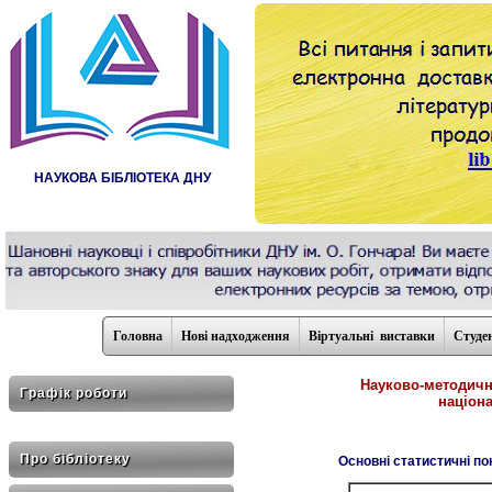
НАУКОВА БІБЛІОТЕКА ДНУ
Головна
Нові надходження
Віртуальні виставки
Студе
Науково-методична
Графік роботи
націона
Про бібліотеку
Основні статистичні по