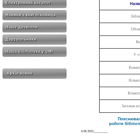
Електронний каталог
Назв
Новини з книгосховища
Біблі
Наше дозвілля
Обся
Дарувальники
Ко
Наша бібліотека у ЗМІ
У т.
Кількіс
Архів новин
Кількі
Кількіс
Загальна кі
Пояснювал
роботи бібліот
4.06.2021_________