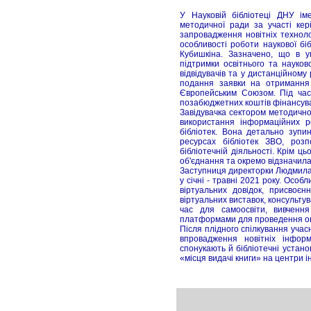
У Науковій бібліотеці ДНУ ім
методичної ради за участі кері
запровадження новітніх техноло
особливості роботи наукової біб
Кубишкіна. Зазначено, що в ум
підтримки освітнього та науков
відвідувачів та у дистанційному
подання заявки на отримання
Європейським Союзом. Під час
позабюджетних коштів фінансува
Завідувачка сектором методично
використання інформаційних ре
бібліотек. Вона детально зупи
ресурсах бібліотек ЗВО, розп
бібліотечній діяльності. Крім ц
об'єднання та окремо відзначила 
Заступниця директорки Людмила 
у січні - травні 2021 року. Осо
віртуальних довідок, присвоєнн
віртуальних виставок, консульту
час для самоосвіти, вивченн
платформами для проведення он
Після плідного спілкування учас
впровадження новітніх інфор
спонукають й бібліотечні устано
«місця видачі книги» на центри 