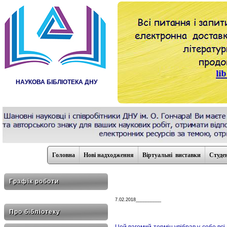
НАУКОВА БІБЛІОТЕКА ДНУ
Головна
Нові надходження
Віртуальні виставки
Студе
Графік роботи
7.02.2018__________
Про бібліотеку
Цей вагомий термін увібрав у себе всі