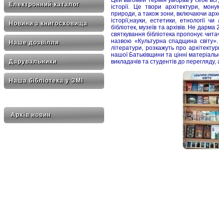
Електронний каталог
історії. Це твори архітектури, мон
природи, а також зони, включаючи архе
історії,науки, естетики, етнології ч
Новини з книгосховища
бібліотек, музеїв та архівів. Не дарм
святкування бібліотека пропонує чита
назвою «Культурна спадщина світу». 
Наше дозвілля
літератури, розкажуть про архітектур
нашої Батьківщини та цінні матеріаль
викладачів та студентів до перегляду,
Дарувальники
Наша бібліотека у ЗМІ
Архів новин