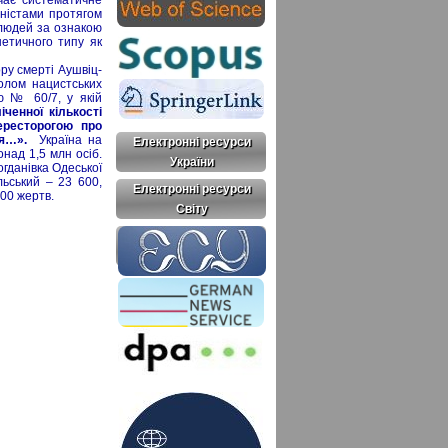
оністами протягом
 людей за ознакою
енетичного типу як
ору смерті Аушвіц-
волом нацистських
ю № 60/7, у якій
ченної кількості
ересторогою про
ння…».
Україна на
Електронні ресурси
над 1,5 млн осіб.
України
огданівка Одеської
льський – 23 600,
Електронні ресурси
 000 жертв.
Світу