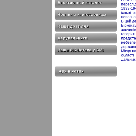
Електронний каталог
переслі
1933-19
їхньої р
Новини з книгосховища
неповноц
В цей де
Біркена
Наше дозвілля
злочині
говорит
предста
Дарувальники
небезпе
державно
Наша бібліотека у ЗМІ
Місця на
області
Дальник 
Архів новин