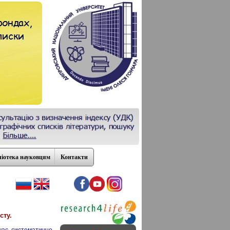
ліотека науковцям
Контакти
сту
.
чає систематичне