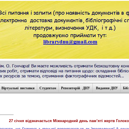
Віртуальні виставки
Студентам
Репозиторій ДНУ
Видання ДНУ
Біб
__________
27 січня відзначається
Міжнародний день пам’яті жертв Голоко
агадати, що Голокост з грецької перекладається як "всеспалення" й озна