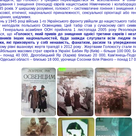
дування і знищення (геноцид) євреїв нацистською Німеччиною і колабораці
45 років. У ширшому розумінні, голокост – систематичне гоніння і знищення
асової, етнічної, національної приналежності, сексуальної орієнтації або г
інних, шкідливих.
нь у 1945 році війська 1-го Українського фронту увійшли до нацистського таб
у неподалік польського Освенцима. Цей табір став у сучасному світі сим
в. Генеральна асамблея ООН прийняла 1 листопада 2005 року Резолюці
ься, що
«Голокост, який привів до знищення однієї третини євреїв і незлі
вників інших національностей, буде завжди слугувати всім людям п
ки, які приховують у собі ненависть, фанатизм, расизм та упередже
му рівні вшановує жертв трагедії з 2012 року . Жертвами Голокосту стали по
йбільших масових страт євреїв в Україні: Бабин Яр (Київ) – більше 100 000, Б
 – понад 40 000, Дрогобицький Яр (Харків) близько 20 000, Кам’янець-Поді
Одеської області – близько 18 000, урочище Сосонки біля Рівного – понад 17