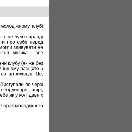
молодіжному клубі
ось це було справді
ити про себе перед
змогли здивувати не
пісня, музика – все
ени клубу (як же без
 іншому разі (хто б
ва штрихівців. Це,
 Виступали по черзі
, неординарні, щирі,
бе як у колі давніх
вечорах молодіжного