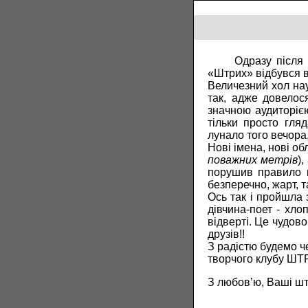
Одразу після 14 
«Штрих» відбувся в
Величезний хол нау
так, адже довелос
значною аудиторіє
тільки просто гляд
лунало того вечора
Нові імена, нові об
поважних метрів
)
порушив правило в
безперечно, жарт, 
Ось так і пройшла 
дівчина-поет - хлоп
відверті. Це чудов
друзів!!
З радістю будемо ч
творчого клубу ШТРИ
З любов’ю, Ваші ш