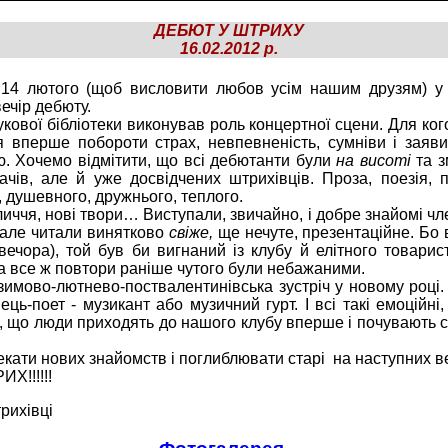
ДЕБЮТ У Ш
Т
РИХУ
16.02.2012 р.
лютого (щоб висловити любов усім нашим друзям) у 
ечір дебюту.
кової бібліотеки виконував роль концертної сцени. Для ког
я вперше побороти страх, невпевненість, сумніви і заяв
ю. Хочемо відмітити, що всі дебютанти були
на висоті
та 
ачів, але й уже досвідчених штрихівців. Проза, поезія, 
, душевного, дружнього, теплого.
личчя, нові твори… Виступали, звичайно, і добре знайомі чл
, але читали винятково
свіже,
ще нечуте, презентаційне. Бо в
ечора), той був би вигнаний із клубу й елітного товарист
та все ж повтори раніше чутого були небажаними.
зимово-лютнево-поствалентинівська зустріч у новому році.
ець-поет - музикант або музичний гурт. І всі такі емоційні
о, що люди приходять до нашого клубу вперше і почувають се
екати нових знайомств і поглиблювати старі на наступних 
Х!!!!!!
трихівці