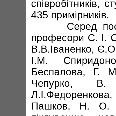
співробітників, с
435 примірників.
Серед постій
професори С. І. С
В.В.Іваненко, Є.О
І.М. Спиридон
Беспалова, Г. М
Чепурко, В.
Л.І.Федоренкова
Пашков, Н. О. 