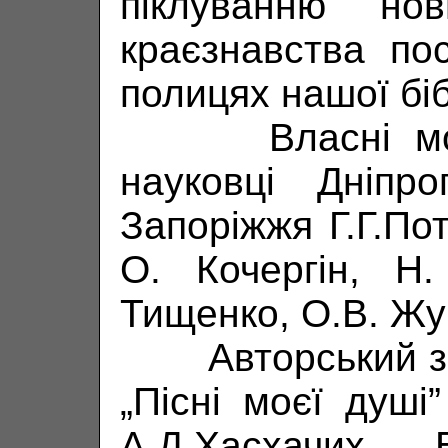
піклуванню но
краєзнавства по
полицях нашої біб
Власні моног
науковці Дніпро
Запоріжжя Г.Г.Пот
О. Кочергін, Н
Тищенко, О.В. Жук
Авторський збір
„Пісні моєї душ
А.Д.Хасхачих. 