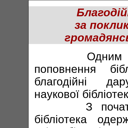
Благодійніс
за покли
громадянсь
Одним із в
поповнення біб
благодійні дар
наукової бібліоте
З початку н
бібліотека одер