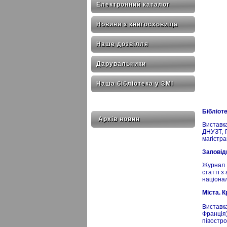
Електронний каталог
Новини з книгосховища
Наше дозвілля
Дарувальники
Наша бібліотека у ЗМІ
Бібліот
Архів новин
Виставк
ДНУЗТ, 
магістра
Заповід
Журнал «
статті з
націонал
Міста. К
Виставк
Франція)
півостров