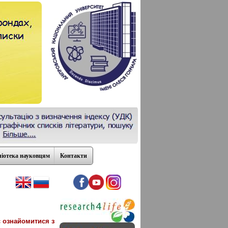
ліотека науковцям
Контакти
є ознайомитися з