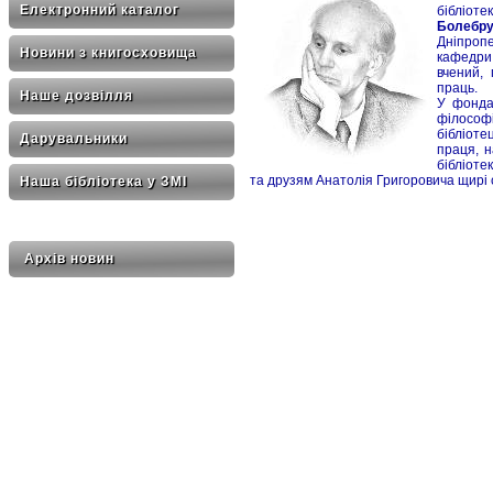
Електронний каталог
бібліот
Болеб
Дніпроп
Новини з книгосховища
кафедри 
вчений,
праць.
Наше дозвілля
У фондах
філософі
бібліоте
Дарувальники
праця, н
бібліоте
та друзям Анатолія Григоровича щирі с
Наша бібліотека у ЗМІ
Архів новин