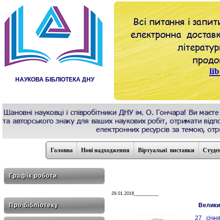
НАУКОВА БІБЛІОТЕКА ДНУ
Головна
Нові надходження
Віртуальні виставки
Студе
Графік роботи
29.01.2018__________
Про бібліотеку
Велики
27 січн