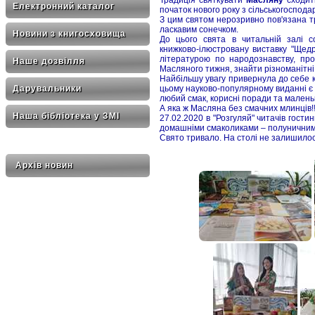
Електронний каталог
початок нового року з сільськогосподар
З цим святом нерозривно пов'язана тр
ласкавим сонечком.
Новини з книгосховища
До цього свята в читальній залі со
книжково-ілюстровану виставку "Щедр
літературою по народознавству, про 
Наше дозвілля
Масляного тижня, знайти різноманітні 
Найбільшу увагу привернула до себе к
цьому науково-популярному виданні є 
Дарувальники
любий смак, корисні поради та маленьк
А яка ж Масляна без смачних млинців!!
Наша бібліотека у ЗМІ
27.02.2020 в "Розгуляй" читачів гост
домашніми смаколиками – полуничним
Свято тривало. На столі не залишилос
Архів новин