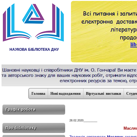
НАУКОВА БІБЛІОТЕКА ДНУ
Головна
Нові надходження
Віртуальні виставки
Студе
Графік роботи
28.02.2020_________
Про бібліотеку
Маслян
Традиція святкувати
Масляну
сходить