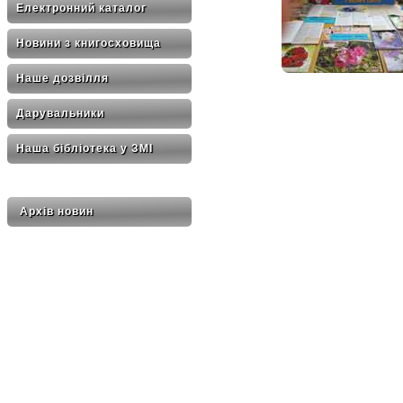
Електронний каталог
Новини з книгосховища
Наше дозвілля
Дарувальники
Наша бібліотека у ЗМІ
Архів новин