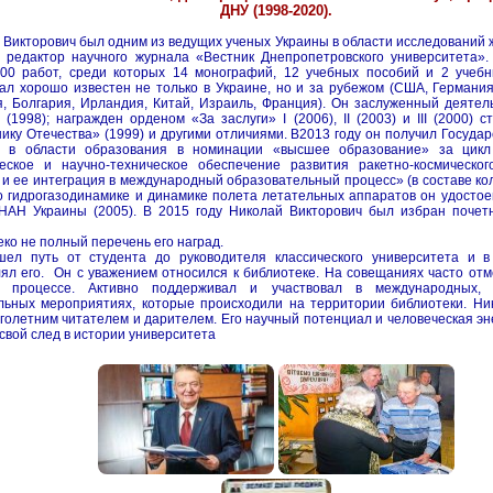
ДНУ (1998-2020).
 Викторович был одним из ведущих ученых Украины в области исследований ж
 редактор научного журнала «Вестник Днепропетровского университета».
00 работ, среди которых 14 монографий, 12 учебных пособий и 2 учебн
ал хорошо известен не только в Украине, но и за рубежом (США, Германия
, Болгария, Ирландия, Китай, Израиль, Франция). Он заслуженный деятель
 (1998); награжден орденом «За заслуги» I (2006), II (2003) и III (2000) 
ику Отечества» (1999) и другими отличиями. В2013 году он получил Госуд
ы в области образования в номинации «высшее образование» за цикл
еское и научно-техническое обеспечение развития ракетно-космическо
 и ее интеграция в международный образовательный процесс» (в составе кол
о гидрогазодинамике и динамике полета летательных аппаратов он удостое
НАН Украины (2005). В 2015 году Николай Викторович был избран поче
еко не полный перечень его наград.
ел путь от студента до руководителя классического университета и в
лял его. Он с уважением относился к библиотеке. На совещаниях часто отм
м процессе. Активно поддерживал и участвовал в международных, 
льных мероприятиях, которые происходили на территории библиотеки. Ни
голетним читателем и дарителем. Его научный потенциал и человеческая эн
свой след в истории университета