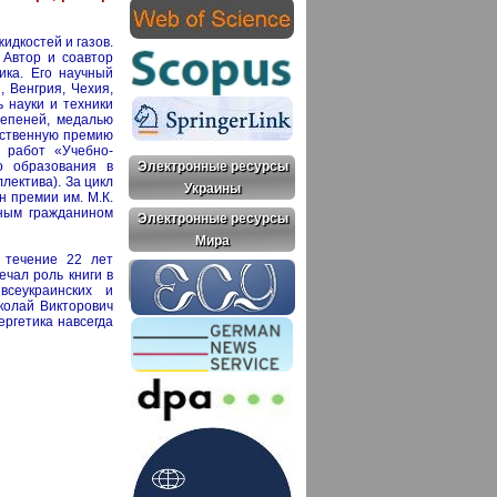
идкостей и газов.
 Автор и соавтор
ика. Его научный
, Венгрия, Чехия,
 науки и техники
степеней, медалью
арственную премию
 работ «Учебно-
го образования в
Электронные ресурсы
лектива). За цикл
Украины
н премии им. М.К.
тным гражданином
Электронные ресурсы
Мира
 течение 22 лет
ечал роль книги в
всеукраинских и
колай Викторович
ергетика навсегда