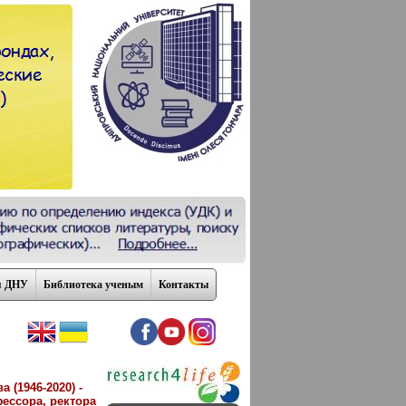
я ДНУ
Библиотека ученым
Контакты
 (1946-2020) -
фессора, ректора