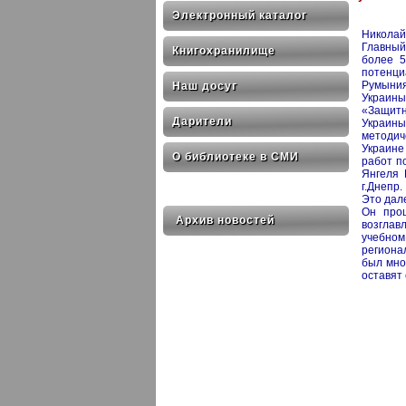
Электронный каталог
Николай
Главный
Книгохранилище
более 5
потенци
Румыния
Наш досуг
Украины
«Защитн
Дарители
Украин
методич
Украине
О библиотеке в СМИ
работ п
Янгеля 
г.Днепр.
Это дал
Он прош
Архив новостей
возглав
учебно
региона
был мно
оставят 