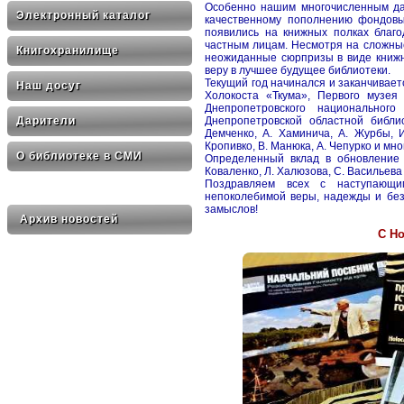
Особенно нашим многочисленным дар
Электронный каталог
качественному пополнению фондовы
появились на книжных полках благ
частным лицам. Несмотря на сложные
Книгохранилище
неожиданные сюрпризы в виде книжн
веру в лучшее будущее библиотеки.
Текущий год начинался и заканчивает
Наш досуг
Холокоста «Ткума», Первого музея 
Днепропетровского национального
Днепропетровской областной библи
Дарители
Демченко, А. Хаминича, А. Журбы, И
Кропивко, В. Манюка, А. Чепурко и мно
О библиотеке в СМИ
Определенный вклад в обновление 
Коваленко, Л. Халюзова, С. Васильева 
Поздравляем всех с наступающи
непоколебимой веры, надежды и без
замыслов!
Архив новостей
С Но