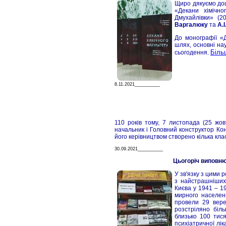
Щиро дякуємо д
«Декани хімічно
Дмухайлівки» (
Варгалюку
та
А.
До монографії «
шлях, основні нау
Біль
сьогодення.
8.11.2021__________
110 років тому, 7 листопада (25 жо
начальник і Головний конструктор Кон
його керівництвом створено кілька кла
30.09.2021__________
Цьогоріч виповнює
У зв'язку з цими 
з найстрашніших 
Києва у 1941 – 1
мирного населен
провели 29 вере
розстріляно біль
близько 100 тися
психіатричної лік