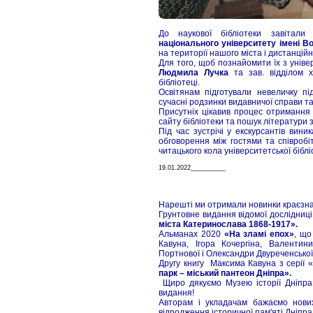
До наукової бібліотеки завітали
національного університету імені 
на території нашого міста і дистанцій
Для того, щоб познайомити їх з універ
Людмила Лучка
та зав. відділом 
бібліотеці.
Освітянам підготували невеличку пі
сучасні родзинки видавничої справи та
Присутніх цікавив процес отримання 
сайту бібліотеки та пошук літератури
Під час зустрічі у екскурсантів вини
обговорення між гостями та співроб
читацького кола університетської бібл
19.01.2022__________
Нарешті ми отримали новинки краєзна
Грунтовне видання відомої дослідниц
міста Катеринослава 1868-1917».
Альманах 2020
«На зламі епох»
, що
Кавуна, Ігора Кочергіна, Валенти
Портнової і Олександри Двуреченської
Другу книгу Максима Кавуна з серії 
парк – міський пантеон Дніпра».
Щиро дякуємо Музею історії Дніпра
видання!
Авторам і укладачам бажаємо нових
відродження історичної пам'яті Дніпра