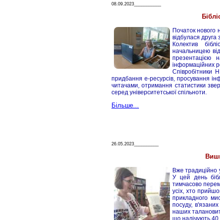
08.09.2023___________
Біблі
Початок нового 
відбулася друга з
Колектив бібл
начальницею від
презентацією 
інформаційних ре
Співробітники 
придбання е-ресурсів, просування інф
читачами, отримання статистики звер
серед університетської спільноти.
Більше...
26.05.2023__________
Виш
Вже традиційно 
У цей день біб
тимчасово перем
усіх, хто прийшо
прикладного мис
посуду, в'язаних
наших талановити
що налічують 40 і