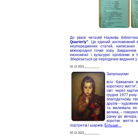
До уваги читачів! Наукова бібліот
Quarterly"
. Це єдиний англомовний ж
неупереджених статей, написаних
міжнародної точки зору. Завдання
економічні і культурні проблеми в
Зберігається це періодичне видання у 
02.12.2021__________
Запрошуємо
всіх бажаючих в
короткого життя”,
світ через карт
грудня 1977 року 
благодатному тво
друзів – художник
та малювала не 
велика, – говорил
ранку до вечора.
коротке життя в
Більше...
портретів і шаржів.
02.12.2021__________