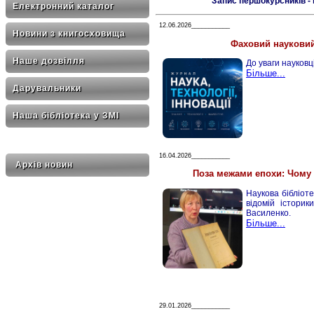
Запис першокурсників - 
Електронний каталог
12.06.2026___________
Новини з книгосховища
Фаховий науковий
Наше дозвілля
До уваги науковці
Більше...
Дарувальники
Наша бібліотека у ЗМІ
16.04.2026___________
Архів новин
Поза межами епохи: Чому 
Наукова бібліот
відомій історик
Василенко.
Більше...
29.01.2026___________