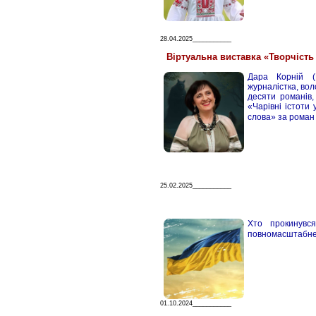
28.04.2025___________
Віртуальна виставка «Творчість 
Дара Корній (
журналістка, во
десяти романів,
«Чарівні істоти 
слова» за роман
25.02.2025___________
Хто прокинувс
повномасштабне
01.10.2024___________