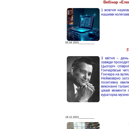
Вебінар «Елек
1 жовтня наукова
нашими колегами 
05.04.2024___________
Г
3 квітня – ден
завжди проходит
Цьогоріч співро
Гончарівські чи
Гончара на вулиц
Неймовірно зат
позитивну хвил
виконанні талано
цікаві моменти 
кураторка музею
18.12.2023___________