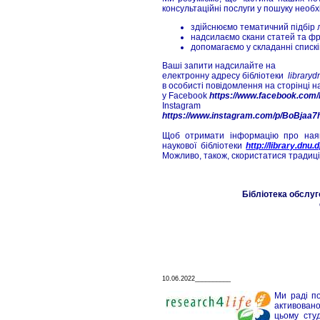
консультаційні послуги у пошуку необх
здійснюємо тематичний підбір 
надсилаємо скани статей та фра
допомагаємо у складанні спискі
Ваші запити надсилайте на
електронну адресу бібліотеки
library
в особисті повідомлення на сторінці н
у Facebook
https://www.facebook.co
Instagram
https://www.instagram.com/p/BoBjaa7
Щоб отримати інформацію про наявн
наукової бібліотеки
http://library.dnu.
Можливо, також, скористатися традиці
Бібліотека обслуг
10.06.2022__________
Ми раді по
активован
цьому сту