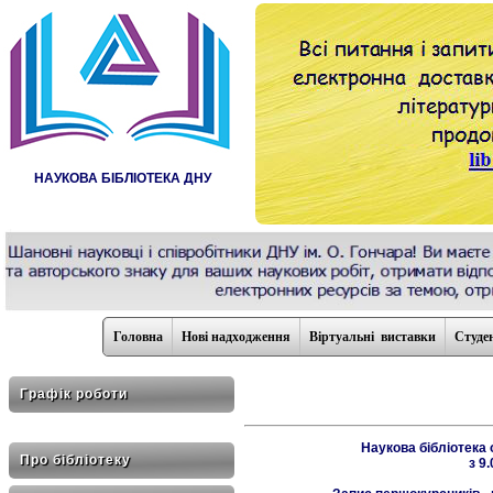
НАУКОВА БІБЛІОТЕКА ДНУ
Головна
Нові надходження
Віртуальні виставки
Студе
Графік роботи
Наукова бібліотека 
Про бібліотеку
з 9