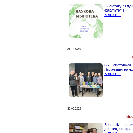
Бібліотеку залуч
факультетів.
Більше...
07.11.2025___________
6-7 листопада
Яворницькі наук
Більше...
30.09.2025___________
Все
Вчора був незви
для тих, хто пра