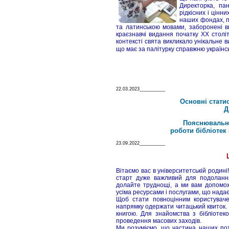
Директорка, па
рідкісних і цінн
наших фондах, п
та латинською мовами, заборонені в
краєзнавчі видання початку ХХ столітт
контексті свята викликало унікальне
що має за палітурку справжню українс
22.03.2023__________
Основні стати
Д
Пояснювальна
роботи бібліотек
23.09.2022__________
Вітаємо вас в університетській родин
старт дуже важливий для подолання
долайте труднощі, а ми вам допомо
усіма ресурсами і послугами, що надає
Щоб стати повноцінним користувачем
напрямку одержати читацький квиток.
книгою. Для знайомства з бібліотеко
проведення масових заходів.
Ми розуміємо, що частина наших поте