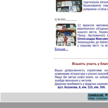
партизанів, в'язн
Вшановуючи пам'
рубрикою «Свіча 
11.09.2021_________
12 вересня виповню
виробничого об'єдна
нашого міста, Лауреа
Праці, Заслуженого 
Олександра Максимо
Запрошуємо до бібліот
у нашому місті та в
Більше...
Візьміть участь у благ
Ваша доброчинність сприятиме оно
новинками літератури з різних галузей
Якщо Ви автор нової книги, не забув
знайде визнання у читачів.
Дарунки приймають у відділах науково
вул. Казакова, 8, кім. 110, кім. 306.