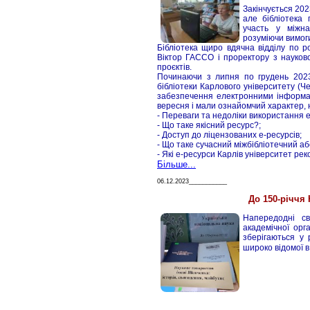
Закінчується 202
але бібліотека
участь у міжна
розуміючи вимоги
Бібліотека щиро вдячна відділу по 
Віктор ГАССО і проректору з науков
проєктів.
Починаючи з липня по грудень 2023 
бібліотеки Карлового університету (Че
забезпечення електронними інформац
вересня і мали ознайомчий характер, 
- Переваги та недоліки використання е
- Що таке якісний ресурс?;
- Доступ до ліцензованих е-ресурсів;
- Що таке сучасний міжбібліотечний а
- Які е-ресурси Карлів університет ре
Більше...
06.12.2023___________
До 150-річчя
Напередодні св
академічної орг
зберігаються у р
широко відомої в